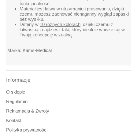
funkcjonalność.
Materiał jest
łatwy w utrzymaniu i prasowaniu
, dzięki
czemu możesz zachować nienaganny wygląd zapaski
bez wysiłku.
Dstęny w
10 różnych kolorach,
dzięki czemu z
łatwością znajdziesz taki, który idealnie wpisze się w
Twoją koncepcję wizualną.
Marka: Kams-Medical
9325275716342
7903459858068
Informacje
6624569854962
8379472401953
4092849941664
O sklepie
6816010383446
6498570907364
Regulamin
2120046773893
Reklamacja & Zwroty
3141488731202
3086433308200
Kontakt
Polityka prywatności