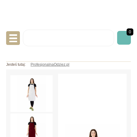
0
LABORATORYJNA
Jesteś tutaj:
ProfesjonalnaOdziez.pl
GASTRONOMICZNA
MEDYCZNA
ART. JEDNORAZOWE
NADRUKI/HAFTY
INNE BHP
OKAZJE/PROMOCJE
INFO