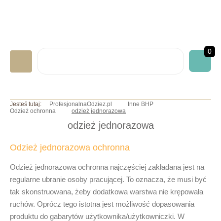
0
LABORATORYJNA
Jesteś tutaj:
ProfesjonalnaOdziez.pl
Inne BHP
Odzież ochronna
odzież jednorazowa
GASTRONOMICZNA
odzież jednorazowa
MEDYCZNA
Odzież jednorazowa ochronna
ART. JEDNORAZOWE
NADRUKI/HAFTY
Odzież jednorazowa
ochronna najczęściej zakładana jest na
regularne ubranie osoby pracującej. To oznacza, że musi być
INNE BHP
tak skonstruowana, żeby dodatkowa warstwa nie krępowała
OKAZJE/PROMOCJE
ruchów. Oprócz tego istotna jest możliwość dopasowania
produktu do gabarytów użytkownika/użytkowniczki. W
INFO