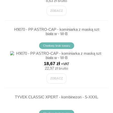
8,63 zł
brutto
ZOBACZ
H9070 - PP ASTRO-CAP - kominiarka z maską szt
biała w - W-B
Chwilowy brak towaru
18,67 zł
+VAT
22,97 zł
brutto
ZOBACZ
TYVEK CLASSIC XPERT - kombinezon - S-XXXL