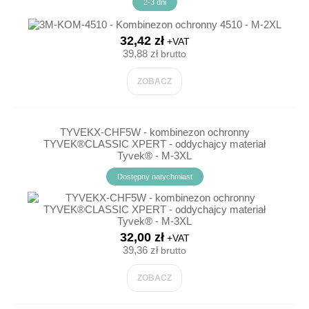
2-3 dni
32,42 zł
+VAT
39,88 zł
brutto
ZOBACZ
TYVEKX-CHF5W - kombinezon ochronny
TYVEK®CLASSIC XPERT - oddychajcy materiał
Tyvek® - M-3XL
Dostępny natychmiast
32,00 zł
+VAT
39,36 zł
brutto
ZOBACZ