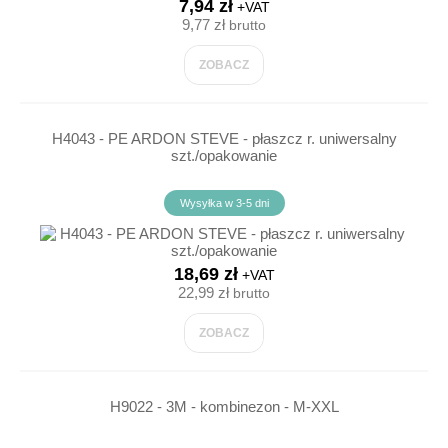
7,94 zł
+VAT
9,77 zł
brutto
ZOBACZ
H4043 - PE ARDON STEVE - płaszcz r. uniwersalny
szt./opakowanie
Wysyłka w 3-5 dni
18,69 zł
+VAT
22,99 zł
brutto
ZOBACZ
H9022 - 3M - kombinezon - M-XXL