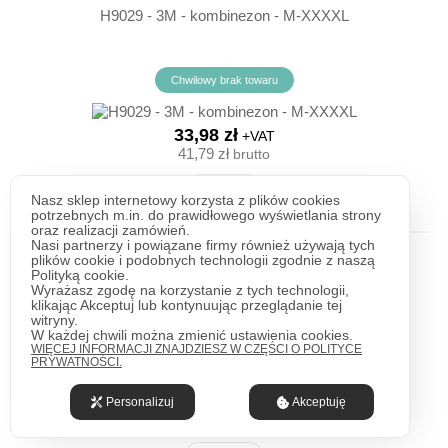
H9029 - 3M - kombinezon - M-XXXXL
Chwilowy brak towaru
33,98 zł
+VAT
41,79 zł
brutto
ZOBACZ
Nasz sklep internetowy korzysta z plików cookies
potrzebnych m.in. do prawidłowego wyświetlania strony
oraz realizacji zamówień.
Nasi partnerzy i powiązane firmy również używają tych
plików cookie i podobnych technologii zgodnie z naszą
H9089 - ARDON MAX SHIELD PRO - kombinezon - M-
Polityką cookie.
XXXL
Wyrażasz zgodę na korzystanie z tych technologii,
klikając Akceptuj lub kontynuując przeglądanie tej
witryny.
Chwilowy brak towaru
W każdej chwili można zmienić ustawienia cookies.
WIĘCEJ INFORMACJI ZNAJDZIESZ W CZĘŚCI O POLITYCE
PRYWATNOŚCI.
53,61 zł
Personalizuj
Akceptuję
+VAT
65,94 zł
brutto