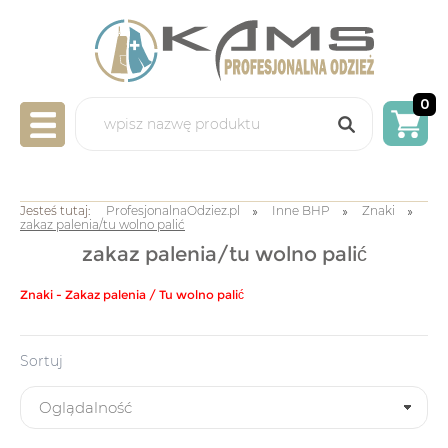
0
LABORATORYJNA
Jesteś tutaj:
ProfesjonalnaOdziez.pl
Inne BHP
Znaki
zakaz palenia/tu wolno palić
GASTRONOMICZNA
zakaz palenia/tu wolno palić
MEDYCZNA
Znaki - Zakaz palenia / Tu wolno palić
ART. JEDNORAZOWE
NADRUKI/HAFTY
Sortuj
INNE BHP
OKAZJE/PROMOCJE
INFO