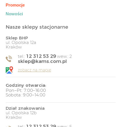
Promocje
Nowości
Nasze sklepy stacjonarne
Sklep BHP
ul. Opolska 12a
Kraków
12 312 53 29
tel.:
wew.: 2
sklep@kams.com.pl
zobacz na mapie
Godziny otwarcia:
Pon–Pt: 7:00–16:00
Sobota: 9:00–14:00
Dział znakowania
ul. Opolska 12b
Kraków
12 312 53 29
tel.:
wew.: 5