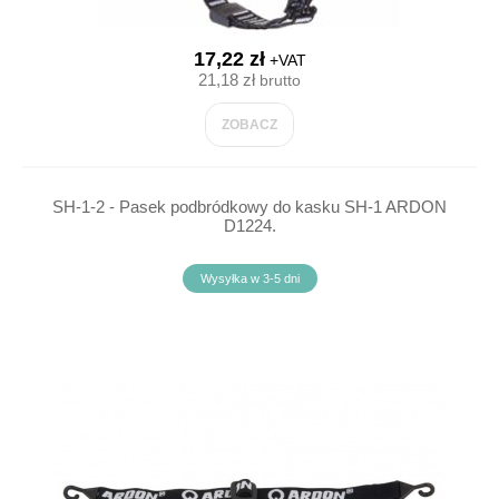
17,22 zł
+VAT
21,18 zł
brutto
ZOBACZ
SH-1-2 - Pasek podbródkowy do kasku SH-1 ARDON
D1224.
Wysyłka w 3-5 dni