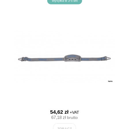
Wysyłka w 3-5 dni
54,62 zł
+VAT
67,18 zł
brutto