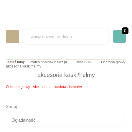
0
LABORATORYJNA
Jesteś tutaj:
ProfesjonalnaOdziez.pl
Inne BHP
Ochrona głowy
akcesoria kaski/hełmy
GASTRONOMICZNA
akcesoria kaski/hełmy
MEDYCZNA
Ochrona głowy - Akcesoria do kasków / hełmów
ART. JEDNORAZOWE
NADRUKI/HAFTY
Sortuj
INNE BHP
OKAZJE/PROMOCJE
INFO