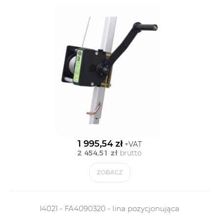
1 995,54 zł
+VAT
2 454,51 zł
brutto
ZOBACZ
I4021 - FA4090320 - lina pozycjonująca