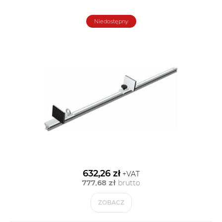
Niedostępny
632,26 zł
+VAT
777,68 zł
brutto
ZOBACZ