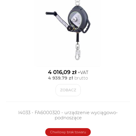
4 016,09 zł
+VAT
4 939,79 zł
brutto
ZOBACZ
I4033 - FA6000320 - urządzenie wyciągowo-
podnoszące
Chwilowy brak towaru