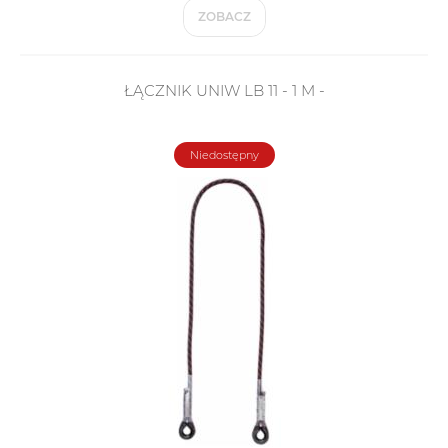
ZOBACZ
ŁĄCZNIK UNIW LB 11 - 1 M -
Niedostępny