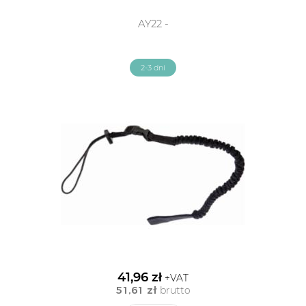
AY22 -
2-3 dni
41,96 zł
+VAT
51,61 zł
brutto