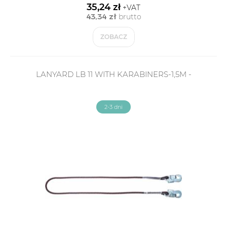
35,24 zł
+VAT
43,34 zł
brutto
ZOBACZ
LANYARD LB 11 WITH KARABINERS-1,5M -
2-3 dni