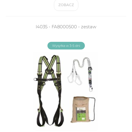
ZOBACZ
I4035 - FA8000500 - zestaw
Wysyłka w 3-5 dni