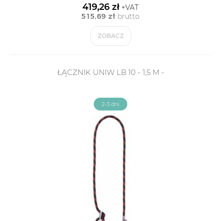
419,26 zł
+VAT
515,69 zł
brutto
ZOBACZ
ŁĄCZNIK UNIW LB 10 - 1,5 M -
2-3 dni