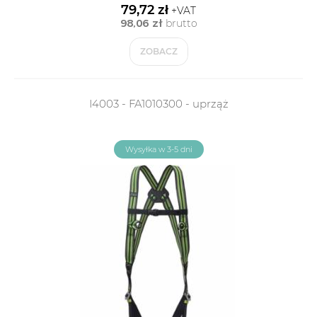
79,72 zł
+VAT
98,06 zł
brutto
ZOBACZ
I4003 - FA1010300 - uprząż
Wysyłka w 3-5 dni