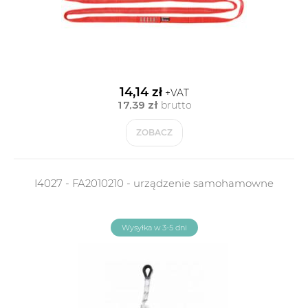
14,14 zł
+VAT
17,39 zł
brutto
ZOBACZ
I4027 - FA2010210 - urządzenie samohamowne
Wysyłka w 3-5 dni