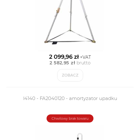
2 099,96 zł
+VAT
2 582,95 zł
brutto
ZOBACZ
I4140 - FA2040120 - amortyzator upadku
Chwilowy brak towaru