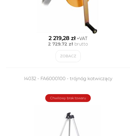
2 219,28 zł
+VAT
2 729,72 zł
brutto
ZOBACZ
I4032 - FA6000100 - trójnóg kotwiczący
Chwilowy brak towaru