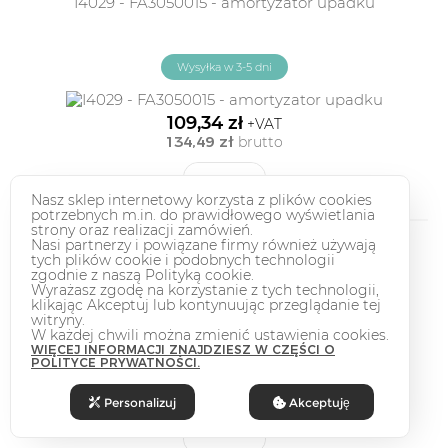
I4029 - FA3050015 - amortyzator upadku
Wysyłka w 3-5 dni
109,34 zł
+VAT
134,49 zł
brutto
ZOBACZ
Nasz sklep internetowy korzysta z plików cookies
potrzebnych m.in. do prawidłowego wyświetlania
strony oraz realizacji zamówień.
Nasi partnerzy i powiązane firmy również używają
LANEX897100 - KOTWICA 10MM
tych plików cookie i podobnych technologii
zgodnie z naszą Polityką cookie.
Wyrażasz zgodę na korzystanie z tych technologii,
klikając Akceptuj lub kontynuując przeglądanie tej
witryny.
Niedostępny
W każdej chwili można zmienić ustawienia cookies.
WIĘCEJ INFORMACJI ZNAJDZIESZ W CZĘŚCI O
POLITYCE PRYWATNOŚCI.
18,46 zł
+VAT
22,71 zł
brutto
Personalizuj
Akceptuję
ZOBACZ