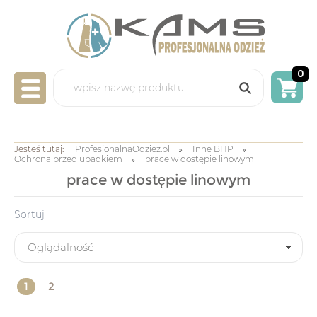
0
LABORATORYJNA
Jesteś tutaj:
ProfesjonalnaOdziez.pl
Inne BHP
Ochrona przed upadkiem
prace w dostępie linowym
GASTRONOMICZNA
prace w dostępie linowym
MEDYCZNA
ART. JEDNORAZOWE
Sortuj
NADRUKI/HAFTY
INNE BHP
1
2
OKAZJE/PROMOCJE
INFO