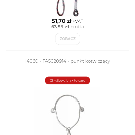
51,70 zł
+VAT
63,59 zł
brutto
ZOBACZ
I4060 - FA5020914 - punkt kotwiczący
Chwilowy brak towaru