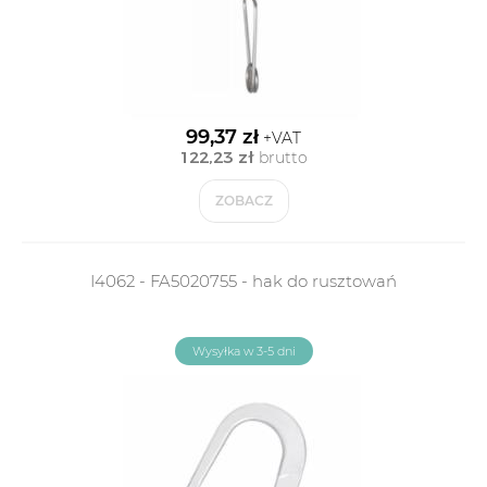
99,37 zł
+VAT
122,23 zł
brutto
ZOBACZ
I4062 - FA5020755 - hak do rusztowań
Wysyłka w 3-5 dni