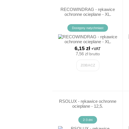
ŚRODKI CZYSTOŚCI
RECOWINDRAG - rękawice
ochronne ocieplane - XL.
PASTY BHP
Dostępny natychmiast
MYDŁO
6,15 zł
+VAT
MIOTŁY/MOPY
7,56 zł
brutto
ŚCIERKI
ZOBACZ
SZCZOTKI
KOSZE NA ŚMIECI
RSOLUX - rękawice ochronne
PAPIER TOALETOWY
ocieplane - 12,5.
KREMY
2-3 dni