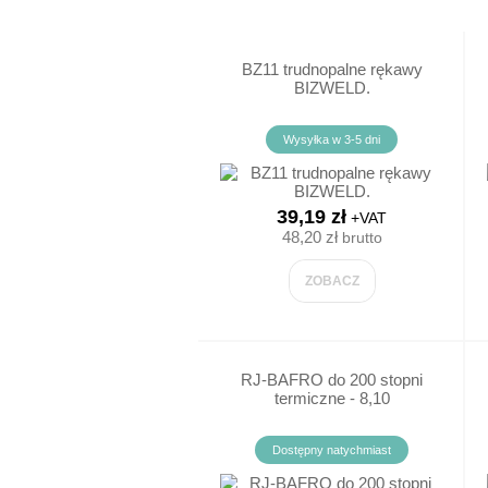
DLA KELNERÓW
BZ11 trudnopalne rękawy
KOSZULE KELNERSKI
BIZWELD.
KOSZULE KELNERSKI
Wysyłka w 3-5 dni
SPODNIE KELNERSKI
39,19 zł
+VAT
SPÓDNICE KELNERSK
ODZIEŻ MED
48,20 zł
brutto
KAMIZELKI DLA KE
BLUZY MED
ZOBACZ
KRAWATY
SPODNIE ME
RJ-BAFRO do 200 stopni
ZAPASKI KELNERSKI
FARTUCHY 
termiczne - 8,10
T-SHIRT/KOS
Dostępny natychmiast
SPODNI