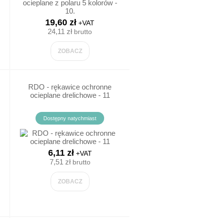
19,60 zł
+VAT
24,11 zł
brutto
ZOBACZ
A
CZYŚCIWO, SORBENTY
RDO - rękawice ochronne
ocieplane drelichowe - 11
CZYŚCIWO BAWEŁNIANE
Dostępny natychmiast
CZYŚCIWO PAPIEROWE
6,11 zł
+VAT
SORBENTY
7,51 zł
brutto
ZOBACZ