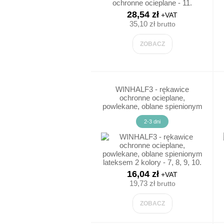
SANDAŁY RO
28,54 zł
+VAT
35,10 zł
brutto
SPECJALISTY
ZOBACZ
OBUWIE ROBO
OCHRONA PRZED UPADK
WINHALF3 - rękawice
ochronne ocieplane,
powlekane, oblane spienionym
SZELKI BEZPIECZEŃSTWA
lateksem 2 kolory - 7, 8, 9, 10.
2-3 dni
LINY ZABEZPIECZAJĄCE
KARABINKI/ZATRZAŚNIKI
16,04 zł
+VAT
19,73 zł
brutto
SŁUPOŁAZY
ZOBACZ
PRACE W DOSTĘPIE LIN