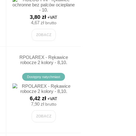
LATARKI
3,80 zł
+VAT
PAPIER KSERO
4,67 zł
brutto
ZOBACZ
KAZU
RPOLAREX - Rękawice
robocze 2 kolory - 8,10.
A GAZOWNICTWA
Dostępny natychmiast
KAZU
FORMACYJNE
6,42 zł
+VAT
7,90 zł
brutto
TRZEGAWCZE
ZOBACZ
NIE CHEMICZNE