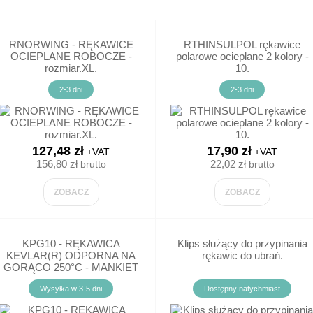
SPODNIE DO PASA
NITRYL /PCV/NE
FARTUCHY KUCHENNE/GASTRONOMICZNE
BEZRĘKAWNIKI / KAMIZELKI
TERMOODPORNE
RNORWING - RĘKAWICE
RTHINSULPOL rękawice
E DAMSKIE
FARTUSZKI JEDNOKOLOROWE
OCIEPLANE ROBOCZE -
polarowe ocieplane 2 kolory -
rozmiar.XL.
10.
T-SHIRT / POLO
KEVLAROWE / AN
E MĘSKIE
FARTUSZKI WE WZORY
2-3 dni
2-3 dni
ODZIEŻ OCIEPLANA
SPECJALISTYCZN
E
FARTUSZKI OCHRONNE
FARTUCHY
KEVLAROWE / AN
IE
YCZNA MĘSKA
FARTUCHY
FARTUSZKI DLA DZIECI
ODZIEŻ DLA RATO
127,48 zł
17,90 zł
+VAT
+VAT
156,80 zł
22,02 zł
brutto
brutto
KOMBINEZONY
LNERÓW
YCZNE
FARTUCHY DLA PRZEMYSŁU SPOŻYWCZEGO
ZOBACZ
ZOBACZ
ODZIEŻ SKÓRZANA-SPAWALNICZA
DYCZNE MĘSKIE
ODZIEŻ SPECJALISTYCZNA
KPG10 - RĘKAWICA
Klips służący do przypinania
E/BARMAŃSKIE
MEDYCZNE
KEVLAR(R) ODPORNA NA
rękawic do ubrań.
GORĄCO 250°C - MANKIET
ODZIEŻ JEDNORAZOWA
10 - 9.
ZULKI POLO
Wysyłka w 3-5 dni
Dostępny natychmiast
E GASTRONOMICZNE
KOSZULE, T-SHIRTY KUCHARSKIE
ZAPASKI K
SPODNIE DAMSKIE