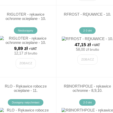
ARTYKUŁ DZIECIĘCY
RIGLOTER - rękawice
RFROST - RĘKAWICE - 10.
ochronne ocieplane - 10.
OCZE
OCHRONA GŁOWY
OCHR.
Niedostępny
2-3 dni
E/PCV/PVC
CZAPECZKI LETNIE
MASEC
47,15 zł
+VAT
BOCZE
KASKI/HEŁMY
PÓŁMA
9,89 zł
+VAT
58,00 zł
brutto
12,17 zł
brutto
WE
CZEPEK DAMSKI
MASKI
ZOBACZ
ZOBACZ
PLANE / ZIMOWE
CZEPEK MĘSKI
DETEK
DO BUTÓW
CZAPKI ZIMOWE
FILTRY
RLO - Rękawice robocze
RBNORTHPOLE - rękawice
ocieplane - 11.
ochronne - 8,9,10.
WE / KLAPKI
AKCESORIA KASKI/HEŁMY
Dostępny natychmiast
2-3 dni
BOCZE