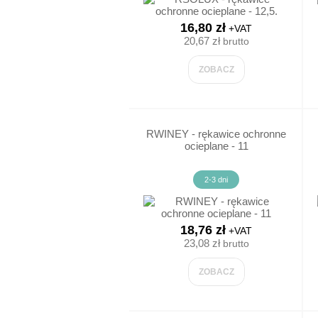
CHEMIA GOSPODARCZA
16,80 zł
+VAT
20,67 zł
brutto
PREPARATY WIELOFUNKCY
ZOBACZ
TABLICE
TABLICE INF
RWINEY - rękawice ochronne
ocieplane - 11
INSTRUKCJE
2-3 dni
EWAKUACYJNE
18,76 zł
+VAT
23,08 zł
brutto
ZOBACZ