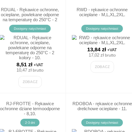
FLAGI
RĘCZNIKI
RDUAL - Rękawice ochronne,
RWD - rękawice ochronne
ocieplane, powlekane odporne
ocieplane - M,L,XL,2XL.
na temperaturę do 250°C - 2
FLAGA POLSKA / UNIJNA
RĘCZNIKI FROTTE
kolory - 10.
Dostępny natychmiast
Dostępny natychmiast
UCHWYTY DO FLAG
RĘCZNIKI PAPIEROWE
13,84 zł
+VAT
GODŁO POLSKI
17,02 zł
brutto
8,51 zł
+VAT
ZOBACZ
10,47 zł
brutto
ZOBACZ
RJ-FROTTE - Rękawice
RDOBOA - rękawice ochronne
ochronne dziane termoodporne
drelichowe ocieplane - 11.
- 8,10.
2-3 dni
Dostępny natychmiast