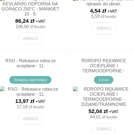
 KUCHARSKIE
SPODNIE
4,54 zł
SPODNIE OGRODNICZKI
+VAT
5,59 zł
brutto
 DLA PIEKARZY
86,24 zł
+VAT
SPODNIE KRÓTKIE
106,08 zł
brutto
ZOBACZ
ZOBACZ
BIELIZNA OCHRONNA, SKARPETY
POLARY
RSO - Rekawice robocze
RDROPO RĘKAWICE
ocieplane - 11.
OCIEPLANE I
ODZIEŻ REKLAMOWA
TERMOODPORNE -
DZIANE/TKANINOWE
Dostępny natychmiast
2-3 dni
AKCESORIA ODZIEŻOWE
ODZIEŻ PRZECIWDESZCZOWA
13,97 zł
+VAT
17,18 zł
brutto
52,04 zł
KURTKI
+VAT
64,01 zł
brutto
ZOBACZ
T-SHIRT DAMSKI
ZOBACZ