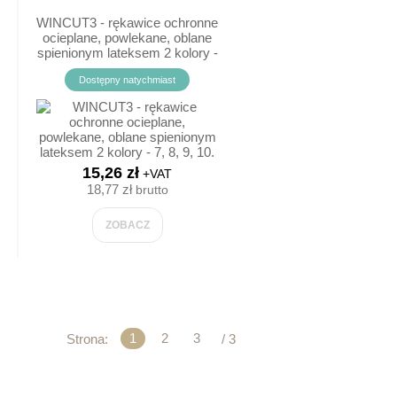
BST.NIEBEZPIECZ.
WINCUT3 - rękawice ochronne
ocieplane, powlekane, oblane
spienionym lateksem 2 kolory -
A RUROCIAGÓW
7, 8, 9, 10.
Dostępny natychmiast
MY INFO. PUBLICZNEJ
Y INFO. NAPISY
15,26 zł
+VAT
 - UWAGA PIES
18,77 zł
brutto
ŻNE
ZOBACZ
ZĄDZEŃ ELEKTR.
LENIA/TU WOLNO PALIĆ
1
2
3
Strona:
/ 3
OŻ
AKUACYJNE