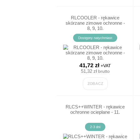
RLCOOLER - rękawice
skórzane zimowe ochronne -
OBUWIE ROB
8, 9, 10.
Dostępny natychmiast
BUTY GUMOW
TRZEWIKI RO
41,72 zł
+VAT
JEDNORAZO
51,32 zł
brutto
ZOBACZ
OBUWIE OCIE
AKCESORIA 
RLCS++WINTER - rękawice
ochronne ocieplane - 11.
BUTY ZAWODO
2-3 dni
PÓŁBUTY RO