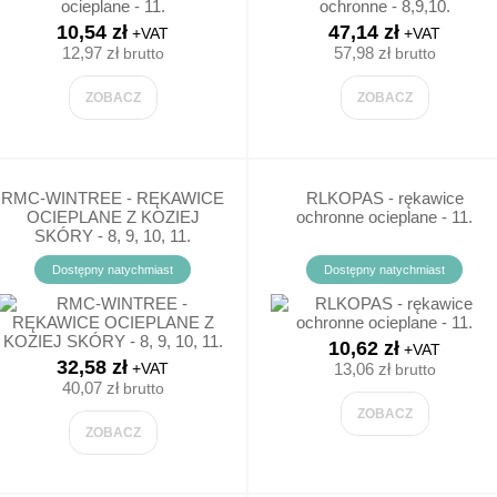
BOCZE
10,54 zł
47,14 zł
+VAT
+VAT
12,97 zł
57,98 zł
brutto
brutto
CZNE/SPAWALNICZE
ZOBACZ
ZOBACZ
CZE DAMSKIE
IEM
ODZIEŻ PE (FOLIOWA)
ODZIEŻ Z PCV/NYLONOW
RMC-WINTREE - RĘKAWICE
RLKOPAS - rękawice
OCIEPLANE Z KOZIEJ
ochronne ocieplane - 11.
SKÓRY - 8, 9, 10, 11.
PŁASZCZE FOLIOWE
KURTKI P.D.
Dostępny natychmiast
Dostępny natychmiast
FARTUCHY FOLIOWE
PŁASZCZE P.D.
10,62 zł
+VAT
ZARĘKAWKI FOLIOWE
SPODNIE P/D
32,58 zł
+VAT
13,06 zł
brutto
40,07 zł
brutto
ZOBACZ
ZOBACZ
OWYM