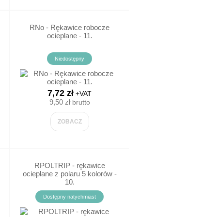
RNo - Rękawice robocze
ocieplane - 11.
 DRÓG ODDECHOWYCH
Niedostępny
ZKI
SKI
7,72 zł
+VAT
9,50 zł
brutto
ZOBACZ
TORY GAZU
RPOLTRIP - rękawice
ocieplane z polaru 5 kolorów -
10.
Dostępny natychmiast