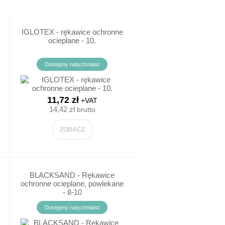
OPREN
TUNIKI MEDYCZNE
SPÓDNICE KUCHARSKIE
SUKIENKI MEDYCZNE
IGLOTEX - rękawice ochronne
ocieplane - 10.
TYPRZECIĘCIOWE
SPÓDNICE MEDYCZNE
Dostępny natychmiast
E
T-SHIRT / POLO
TYPRZECIĘCIOWE
11,72 zł
+VAT
WNIKÓW MEDYCZNYCH
14,42 zł
brutto
ZOBACZ
BLACKSAND - Rękawice
ochronne ocieplane, powlekane
- 8-10
Dostępny natychmiast
UCHARSKIE