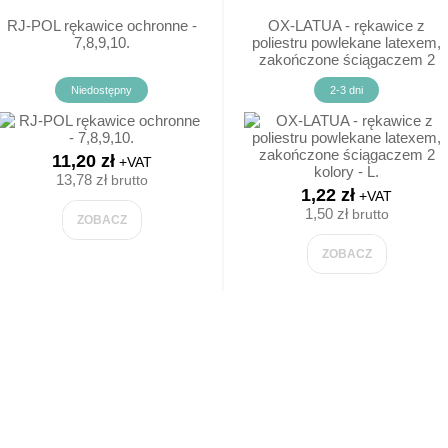
RADIOTELEFONY/ RADIA
TRANSP.SU
RJ-POL rękawice ochronne -
OX-LATUA - rękawice z
7,8,9,10.
poliestru powlekane latexem,
zakończone ściągaczem 2
ZNAKI DL
kolory - L.
Niedostępny
2-3 dni
PIKTOGRA
PIKTOGRAM
11,20 zł
+VAT
13,78 zł
brutto
1,22 zł
+VAT
TABLICZKI
1,50 zł
brutto
ZOBACZ
ZNAKI RÓ
ZOBACZ
ZNAKI UR
ZAKAZ PA
ZNAKI PP
ZNAKI EW