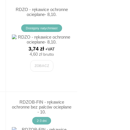
POZOSTAŁE ART.BHP
RDZO - rękawice ochronne
ocieplane- 8,10.
MASKI/TARCZE SPAWALNICZE
Dostępny natychmiast
ALKOMATY
3,74 zł
+VAT
NAKOLANNIKI/NAPLUŚNIKI
4,60 zł
brutto
TORBY NARZĘDZIOWE/PASY
ZOBACZ
ODBLASKI
PREPARATY BIO
RDZOB-FIN - rękawice
INNE
ochronne bez palców ocieplane
- 10.
MEGAFONY
2-3 dni