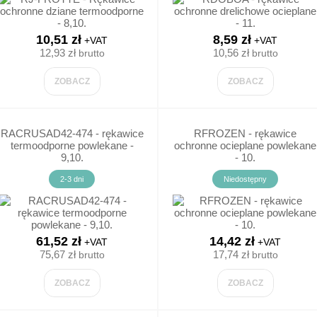
10,51 zł
8,59 zł
+VAT
+VAT
JNE
12,93 zł
10,56 zł
brutto
brutto
ZOBACZ
ZOBACZ
TAŚMY/LIZAKI/SYGNALIZC.
ZNAKI
ORMACYJNE
TAŚMY OSTRZEGAWCZE
ZNAKI ZA
RACRUSAD42-474 - rękawice
RFROZEN - rękawice
termoodporne powlekane -
ochronne ocieplane powlekane
9,10.
- 10.
LIZAK DLA SŁUŻB DROGOWYCH
ZNAKI DL
2-3 dni
Niedostępny
 / PPOŻ
PACHOŁEK DROGOWY
ZNAKI NA
ZNAKI DROGOWE
ZNAKI IN
61,52 zł
14,42 zł
+VAT
+VAT
75,67 zł
17,74 zł
brutto
brutto
LAMPY/KOGUTY
ZNAKI OS
ZOBACZ
ZOBACZ
ZAPORY DROGOWE
OZNAKOWA