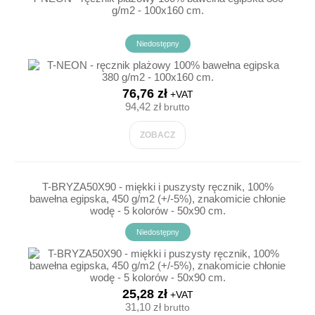
g/m2 - 100x160 cm.
Niedostępny
76,76 zł
+VAT
94,42 zł
brutto
ZOBACZ
T-BRYZA50X90 - miękki i puszysty ręcznik, 100%
bawełna egipska, 450 g/m2 (+/-5%), znakomicie chłonie
wodę - 5 kolorów - 50x90 cm.
Niedostępny
25,28 zł
+VAT
31,10 zł
brutto