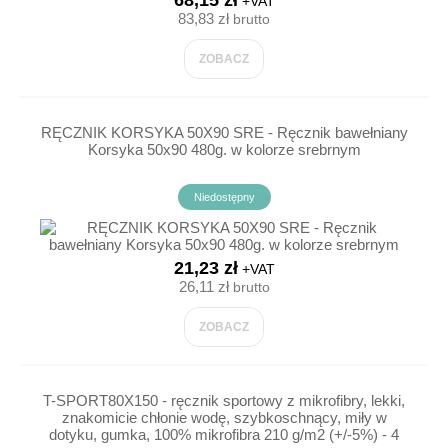
68,15 zł
+VAT
83,83 zł
brutto
ZOBACZ
RĘCZNIK KORSYKA 50X90 SRE - Ręcznik bawełniany
Korsyka 50x90 480g. w kolorze srebrnym
Niedostępny
21,23 zł
+VAT
26,11 zł
brutto
ZOBACZ
T-SPORT80X150 - ręcznik sportowy z mikrofibry, lekki,
znakomicie chłonie wodę, szybkoschnący, miły w
dotyku, gumka, 100% mikrofibra 210 g/m2 (+/-5%) - 4