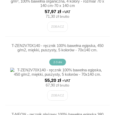
57,97 zł
+VAT
71,30 zł
brutto
ZOBACZ
T-ZEN2V70X140 - ręcznik 100% bawełna egipska, 450
g/m2, miękki, puszysty, 5 kolorów - 70x140 cm.
2-3 dni
55,20 zł
+VAT
67,90 zł
brutto
ZOBACZ
T-NEON - ręcznik plażowy 100% bawełna egipska 380