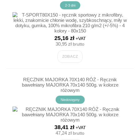
kolory - 80x150
2-3 dni
25,16 zł
+VAT
30,95 zł
brutto
ZOBACZ
RĘCZNIK MAJORKA 70X140 RÓŻ - Ręcznik
bawełniany MAJORKA 70x140 500g. w kolorze
różowym
Niedostępny
38,41 zł
+VAT
47,24 zł
brutto