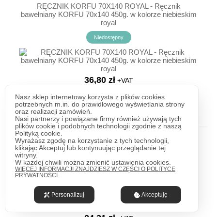
RĘCZNIK KORFU 70X140 ROYAL - Ręcznik
bawełniany KORFU 70x140 450g. w kolorze niebieskim
royal
Niedostępny
36,80 zł
+VAT
45,27 zł
brutto
Nasz sklep internetowy korzysta z plików cookies
potrzebnych m.in. do prawidłowego wyświetlania strony
ZOBACZ
oraz realizacji zamówień.
Nasi partnerzy i powiązane firmy również używają tych
plików cookie i podobnych technologii zgodnie z naszą
Polityką cookie.
Wyrażasz zgodę na korzystanie z tych technologii,
RĘCZNIK SARDYNIA 50X90 CW - Ręcznik bawełniany
klikając Akceptuj lub kontynuując przeglądanie tej
SARDYNIA 50x90 400g. w kolorze czerwonym
witryny.
W każdej chwili można zmienić ustawienia cookies.
WIĘCEJ INFORMACJI ZNAJDZIESZ W CZĘŚCI O POLITYCE
PRYWATNOŚCI.
Niedostępny
Personalizuj
Akceptuję