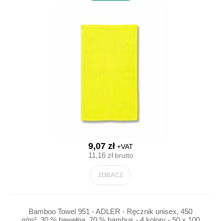
9,07 zł
+VAT
11,16 zł
brutto
ZOBACZ
Bamboo Towel 951 - ADLER - Ręcznik unisex, 450
g/m², 30 % bawełna, 70 % bambus - 4 kolory - 50 x 100