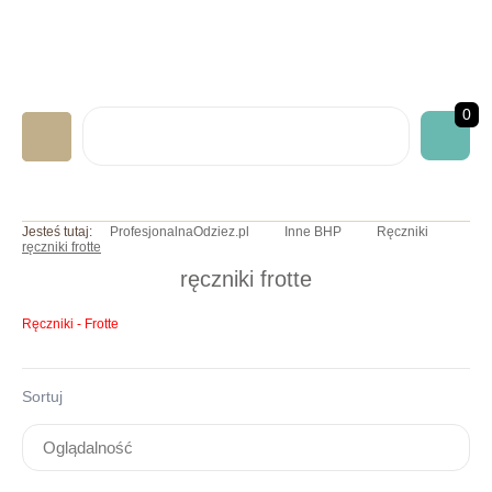
0
LABORATORYJNA
Jesteś tutaj:
ProfesjonalnaOdziez.pl
Inne BHP
Ręczniki
ręczniki frotte
GASTRONOMICZNA
ręczniki frotte
MEDYCZNA
Ręczniki - Frotte
ART. JEDNORAZOWE
NADRUKI/HAFTY
Sortuj
INNE BHP
OKAZJE/PROMOCJE
INFO