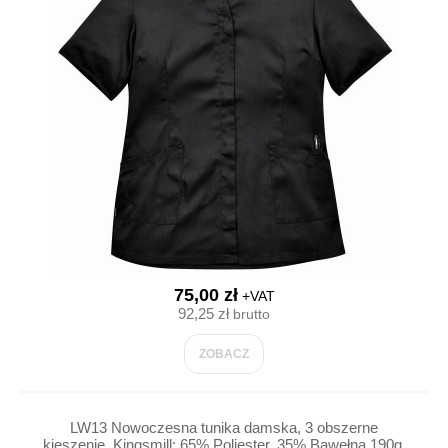
75,00 zł
+VAT
92,25 zł
brutto
ZOBACZ
LW13 Nowoczesna tunika damska, 3 obszerne
kieszenie, Kingsmill: 65% Poliester, 35% Bawełna 190g,