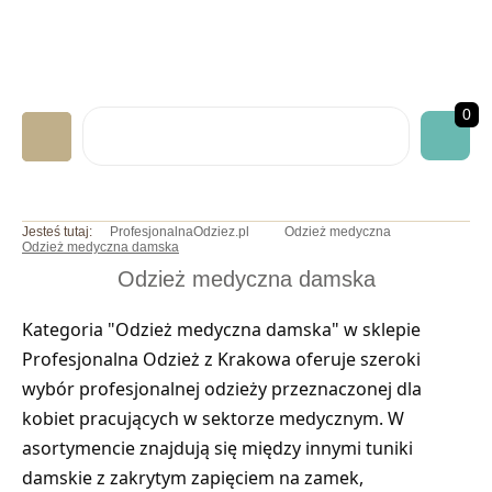
0
LABORATORYJNA
Jesteś tutaj:
ProfesjonalnaOdziez.pl
Odzież medyczna
Odzież medyczna damska
GASTRONOMICZNA
Odzież medyczna damska
MEDYCZNA
Kategoria "
Odzież medyczna damska
" w sklepie
ART. JEDNORAZOWE
Profesjonalna Odzież z Krakowa oferuje szeroki
NADRUKI/HAFTY
wybór profesjonalnej odzieży przeznaczonej dla
INNE BHP
kobiet pracujących w
sektorze medycznym
. W
asortymencie znajdują się między innymi
tuniki
OKAZJE/PROMOCJE
damskie
z zakrytym zapięciem na zamek,
INFO