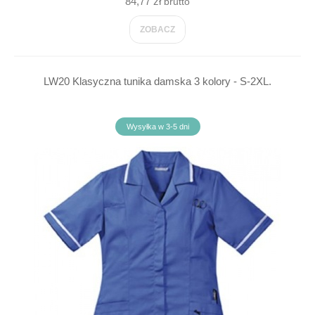
84,77 zł
brutto
ZOBACZ
LW20 Klasyczna tunika damska 3 kolory - S-2XL.
Wysyłka w 3-5 dni