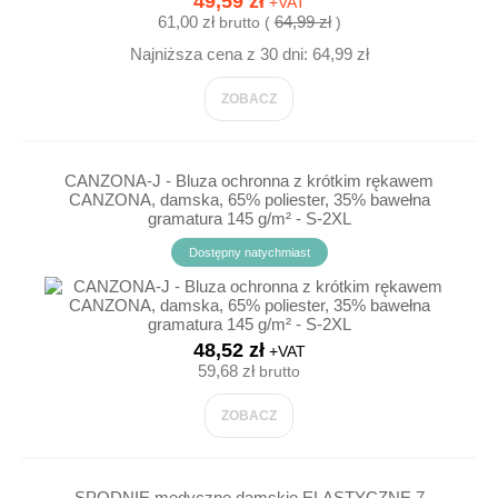
49,59 zł
+VAT
61,00 zł
64,99 zł
brutto (
)
Najniższa cena z 30 dni: 64,99 zł
ZOBACZ
CANZONA-J - Bluza ochronna z krótkim rękawem
CANZONA, damska, 65% poliester, 35% bawełna
gramatura 145 g/m² - S-2XL
Dostępny natychmiast
48,52 zł
+VAT
59,68 zł
brutto
ZOBACZ
SPODNIE medyczne damskie ELASTYCZNE 7