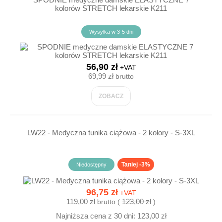
kolorów STRETCH lekarskie K211
Wysyłka w 3-5 dni
56,90 zł
+VAT
69,99 zł
brutto
ZOBACZ
LW22 - Medyczna tunika ciążowa - 2 kolory - S-3XL
Taniej -3%
Niedostępny
96,75 zł
+VAT
119,00 zł
123,00 zł
brutto (
)
Najniższa cena z 30 dni: 123,00 zł