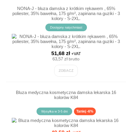
NONA-J - bluza damska z krótkim rękawem , 65%
poliester, 35% bawełna, 175 g/m², zapinana na guziki - 3
kolory - S-2XL.
Dostępny natychmiast
51,68 zł
+VAT
63,57 zł
brutto
ZOBACZ
Bluza medyczna kosmetyczna damska lekarska 16
kolorów K84
Taniej -6%
Wysyłka w 3-5 dni