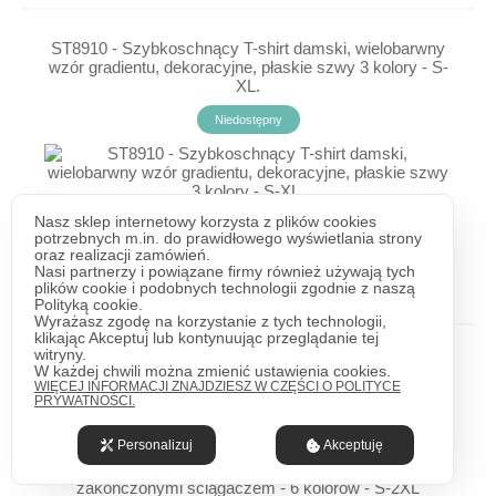
ST8910 - Szybkoschnący T-shirt damski, wielobarwny
wzór gradientu, dekoracyjne, płaskie szwy 3 kolory - S-
XL.
Niedostępny
35,68 zł
+VAT
Nasz sklep internetowy korzysta z plików cookies
43,89 zł
brutto
potrzebnych m.in. do prawidłowego wyświetlania strony
oraz realizacji zamówień.
Nasi partnerzy i powiązane firmy również używają tych
ZOBACZ
plików cookie i podobnych technologii zgodnie z naszą
Polityką cookie.
Wyrażasz zgodę na korzystanie z tych technologii,
klikając Akceptuj lub kontynuując przeglądanie tej
witryny.
TSRLPRMLS - T-Shirt damski z długimi rękawami
W każdej chwili można zmienić ustawienia cookies.
zakończonymi ściągaczem - 6 kolorów - S-2XL
WIĘCEJ INFORMACJI ZNAJDZIESZ W CZĘŚCI O POLITYCE
PRYWATNOŚCI.
Dostępny natychmiast
Personalizuj
Akceptuję