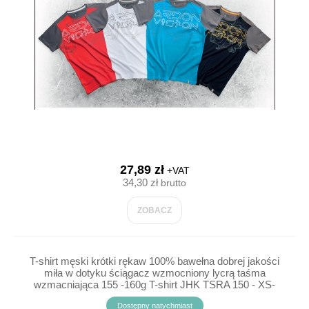
27,89 zł
+VAT
34,30 zł
brutto
ZOBACZ
T-shirt męski krótki rękaw 100% bawełna dobrej jakości
miła w dotyku ściągacz wzmocniony lycrą taśma
wzmacniająca 155 -160g T-shirt JHK TSRA 150 - XS-
5XL
Dostępny natychmiast