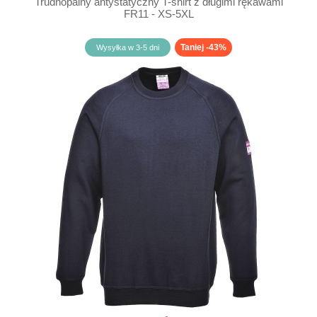
Trudnopalny antystatyczny T-shirt z długimi rękawami
FR11 - XS-5XL
Taniej -43%
Wysyłka w 3-5 dni