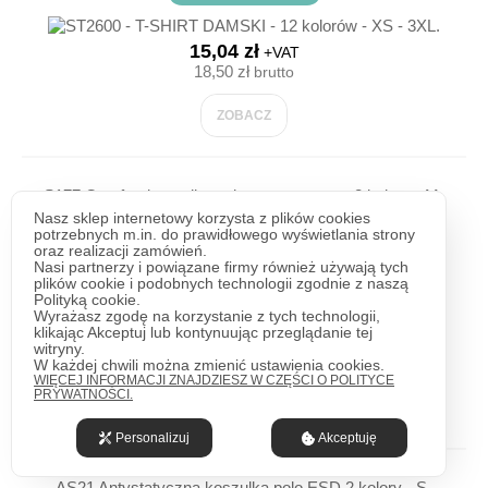
15,04 zł
+VAT
18,50 zł
brutto
ZOBACZ
S177 Comfort koszulka polo ostrzegawcza 2 kolory - M-
2XL.
Nasz sklep internetowy korzysta z plików cookies
potrzebnych m.in. do prawidłowego wyświetlania strony
oraz realizacji zamówień.
Nasi partnerzy i powiązane firmy również używają tych
Niedostępny
plików cookie i podobnych technologii zgodnie z naszą
Polityką cookie.
Wyrażasz zgodę na korzystanie z tych technologii,
klikając Akceptuj lub kontynuując przeglądanie tej
64,15 zł
+VAT
witryny.
78,90 zł
brutto
W każdej chwili można zmienić ustawienia cookies.
WIĘCEJ INFORMACJI ZNAJDZIESZ W CZĘŚCI O POLITYCE
PRYWATNOŚCI.
ZOBACZ
Personalizuj
Akceptuję
AS21 Antystatyczna koszulka polo ESD 2 kolory - S-