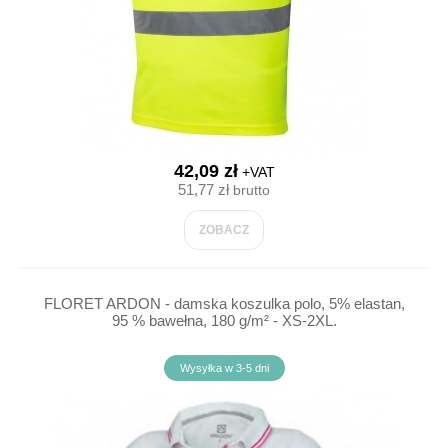
42,09 zł
+VAT
51,77 zł
brutto
ZOBACZ
FLORET ARDON - damska koszulka polo, 5% elastan,
95 % bawełna, 180 g/m² - XS-2XL.
Wysyłka w 3-5 dni