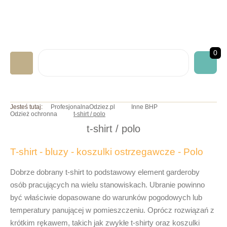
0
LABORATORYJNA
Jesteś tutaj:
ProfesjonalnaOdziez.pl
Inne BHP
Odzież ochronna
t-shirt / polo
GASTRONOMICZNA
t-shirt / polo
MEDYCZNA
T-shirt - bluzy - koszulki ostrzegawcze - Polo
ART. JEDNORAZOWE
NADRUKI/HAFTY
Dobrze dobrany t-shirt to podstawowy element garderoby
osób pracujących na wielu stanowiskach. Ubranie powinno
INNE BHP
być właściwie dopasowane do warunków pogodowych lub
OKAZJE/PROMOCJE
temperatury panującej w pomieszczeniu. Oprócz rozwiązań z
krótkim rękawem, takich jak zwykłe
t-shirty
oraz
koszulki
INFO