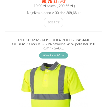
96,75 zł
+VAT
119,00 zł
209,66 zł
brutto (
)
Najniższa cena z 30 dni: 209,66 zł
ZOBACZ
REF 201/202 - KOSZULKA POLO Z PASAMI
ODBLASKOWYMI - 55% bawełna, 45% poliester 150
g/m² - S-4XL
Wysyłka w 3-5 dni