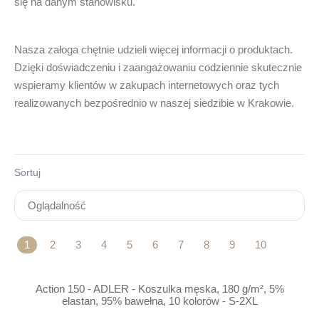
się na danym stanowisku.
Nasza załoga chętnie udzieli więcej informacji o produktach.
Dzięki doświadczeniu i zaangażowaniu codziennie skutecznie
wspieramy klientów w zakupach internetowych oraz tych
realizowanych bezpośrednio w naszej siedzibie w
Krakowie
.
Sortuj
1
2
3
4
5
6
7
8
9
10
Action 150 - ADLER - Koszulka męska, 180 g/m², 5%
elastan, 95% bawełna, 10 kolorów - S-2XL