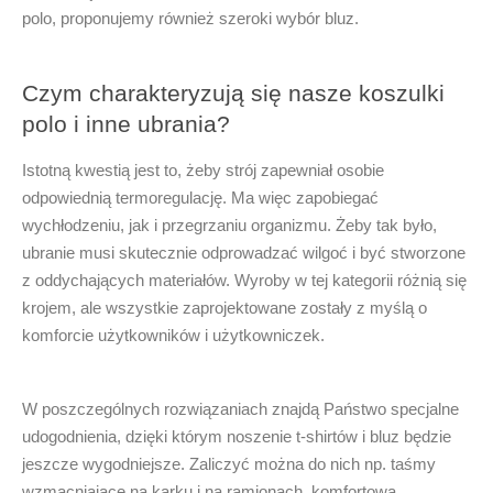
polo
, proponujemy również szeroki wybór
bluz
.
Czym charakteryzują się nasze koszulki
polo i inne ubrania?
Istotną kwestią jest to, żeby strój zapewniał osobie
odpowiednią termoregulację. Ma więc zapobiegać
wychłodzeniu, jak i przegrzaniu organizmu. Żeby tak było,
ubranie musi skutecznie odprowadzać wilgoć i być stworzone
z oddychających materiałów. Wyroby w tej kategorii różnią się
krojem, ale wszystkie zaprojektowane zostały z myślą o
komforcie użytkowników i użytkowniczek.
W poszczególnych rozwiązaniach znajdą Państwo specjalne
udogodnienia, dzięki którym noszenie
t-shirtów
i
bluz
będzie
jeszcze wygodniejsze. Zaliczyć można do nich np. taśmy
wzmacniające na karku i na ramionach, komfortową