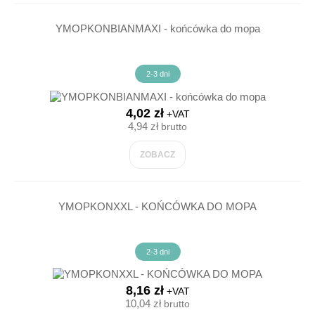
YMOPKONBIANMAXI - końcówka do mopa
2-3 dni
4,02 zł
+VAT
4,94 zł
brutto
ZOBACZ
YMOPKONXXL - KOŃCÓWKA DO MOPA
2-3 dni
8,16 zł
+VAT
10,04 zł
brutto