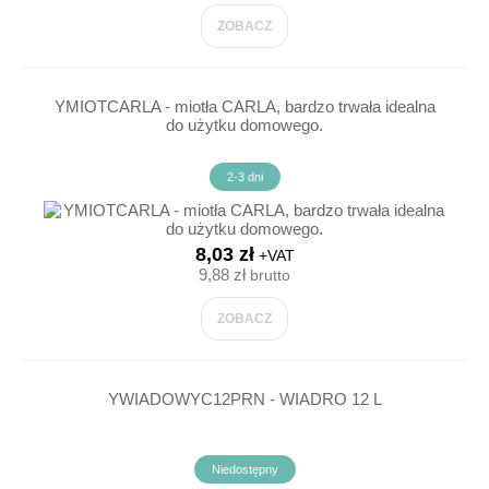
ZOBACZ
YMIOTCARLA - miotła CARLA, bardzo trwała idealna
do użytku domowego.
2-3 dni
8,03 zł
+VAT
9,88 zł
brutto
ZOBACZ
YWIADOWYC12PRN - WIADRO 12 L
Niedostępny