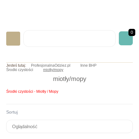
0
LABORATORYJNA
Jesteś tutaj:
ProfesjonalnaOdziez.pl
Inne BHP
Środki czystości
miotły/mopy
GASTRONOMICZNA
miotły/mopy
MEDYCZNA
Środki czystości - Miotły / Mopy
ART. JEDNORAZOWE
NADRUKI/HAFTY
Sortuj
INNE BHP
OKAZJE/PROMOCJE
INFO