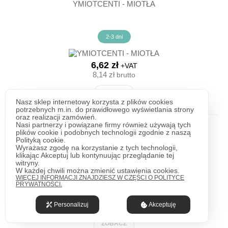
YMIOTCENTI - MIOTŁA
2-3 dni
6,62 zł
+VAT
8,14 zł
brutto
ZOBACZ
Nasz sklep internetowy korzysta z plików cookies
potrzebnych m.in. do prawidłowego wyświetlania strony
oraz realizacji zamówień.
Nasi partnerzy i powiązane firmy również używają tych
YMIOTUL60 - MIOTŁA
plików cookie i podobnych technologii zgodnie z naszą
Polityką cookie.
Wyrażasz zgodę na korzystanie z tych technologii,
klikając Akceptuj lub kontynuując przeglądanie tej
witryny.
2-3 dni
W każdej chwili można zmienić ustawienia cookies.
WIĘCEJ INFORMACJI ZNAJDZIESZ W CZĘŚCI O POLITYCE
PRYWATNOŚCI.
24,52 zł
+VAT
30,16 zł
brutto
Personalizuj
Akceptuję
ZOBACZ