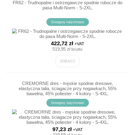
FR62 - Trudnopalne i ostrzegawcze spodnie robocze do
pasa Multi-Norm - S-2XL.
Dostępny natychmiast
422,72 zł
+VAT
519,95 zł
brutto
ZOBACZ
CREMORNE dres - męskie spodnie dresowe,
elastyczna talia, ściagacze przy nogawkach, 55%
bawełna, 45% poliester - 4 kolory - S-4XL.
Dostępny natychmiast
97,23 zł
+VAT
119,59 zł
brutto