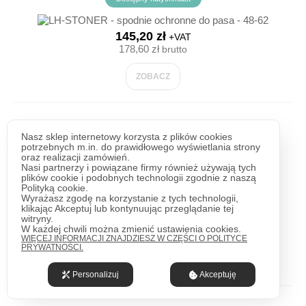
145,20 zł
+VAT
178,60 zł
brutto
ZOBACZ
LH-FMNW-T - OCIEPLANE SPODNIE OCHRONNE
Nasz sklep internetowy korzysta z plików cookies
DO PASA- M-3XL.
potrzebnych m.in. do prawidłowego wyświetlania strony
oraz realizacji zamówień.
Nasi partnerzy i powiązane firmy również używają tych
2-3 dni
plików cookie i podobnych technologii zgodnie z naszą
Polityką cookie.
Wyrażasz zgodę na korzystanie z tych technologii,
klikając Akceptuj lub kontynuując przeglądanie tej
148,39 zł
witryny.
+VAT
W każdej chwili można zmienić ustawienia cookies.
182,52 zł
brutto
WIĘCEJ INFORMACJI ZNAJDZIESZ W CZĘŚCI O POLITYCE
PRYWATNOŚCI.
ZOBACZ
Personalizuj
Akceptuję