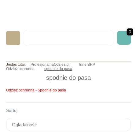
0
LABORATORYJNA
Jesteś tutaj:
ProfesjonalnaOdziez.pl
Inne BHP
Odzież ochronna
spodnie do pasa
GASTRONOMICZNA
spodnie do pasa
MEDYCZNA
Odzież ochronna - Spodnie do pasa
ART. JEDNORAZOWE
NADRUKI/HAFTY
Sortuj
INNE BHP
OKAZJE/PROMOCJE
INFO