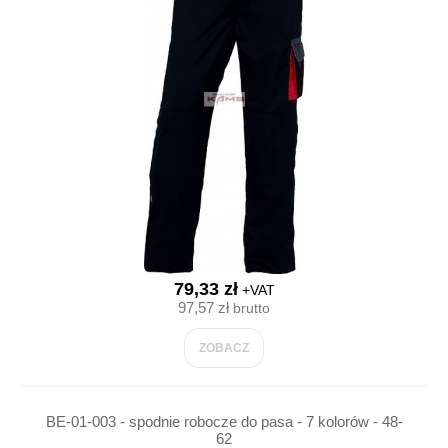
79,33 zł
+VAT
97,57 zł
brutto
ZOBACZ
BE-01-003 - spodnie robocze do pasa - 7 kolorów - 48-
62