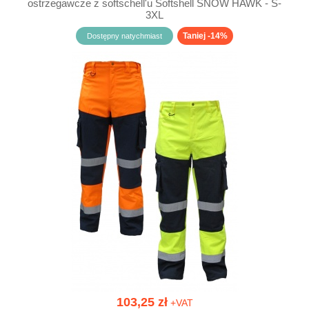
ostrzegawcze z softschell'u Softshell SNOW HAWK - S-
3XL
Taniej -14%
Dostępny natychmiast
103,25 zł
+VAT