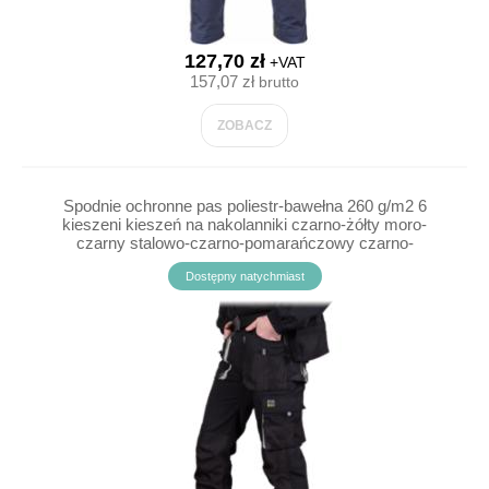
127,70 zł
+VAT
157,07 zł
brutto
ZOBACZ
Spodnie ochronne pas poliestr-bawełna 260 g/m2 6
kieszeni kieszeń na nakolanniki czarno-żółty moro-
czarny stalowo-czarno-pomarańczowy czarno-
jasnoszary szaro-czarno-jasnoszary FORECO-T - 46-
Dostępny natychmiast
62