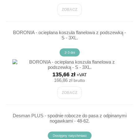
ZOBACZ
BORONIA - ocieplana koszula flanelowa z podszewką -
S - 3XL.
2-3 dni
135,66 zł
+VAT
166,86 zł
brutto
ZOBACZ
Desman PLUS - spodnie robocze do pasa z odpinanymi
nogawkami - 48-62.
Dostępny natychmiast