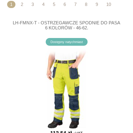
1
2
3
4
5
6
7
8
9
10
LH-FMNX-T - OSTRZEGAWCZE SPODNIE DO PASA
6 KOLORÓW - 46-62.
Dostępny natychmiast