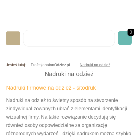
0
LABORATORYJNA
Jesteś tutaj:
ProfesjonalnaOdziez.pl
Nadruki na odzież
GASTRONOMICZNA
Nadruki na odzież
MEDYCZNA
Nadruki firmowe na odzież - sitodruk
ART. JEDNORAZOWE
Nadruki na odzież
to świetny sposób na stworzenie
NADRUKI/HAFTY
zindywidualizowanych ubrań z elementami identyfikacji
INNE BHP
wizualnej firmy. Na takie rozwiązanie decydują się
również osoby odpowiedzialne za organizację
OKAZJE/PROMOCJE
różnorodnych wydarzeń - dzięki nadrukom można szybko
INFO