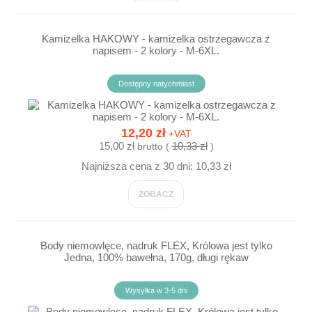
Kamizelka HAKOWY - kamizelka ostrzegawcza z
napisem - 2 kolory - M-6XL.
Dostępny natychmiast
12,20 zł
+VAT
15,00 zł
10,33 zł
brutto (
)
Najniższa cena z 30 dni: 10,33 zł
ZOBACZ
Body niemowlęce, nadruk FLEX, Królowa jest tylko
Jedna, 100% bawełna, 170g, długi rękaw
Wysyłka w 3-5 dni