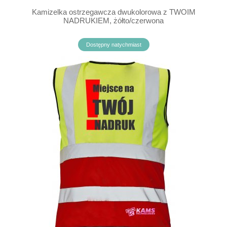
Kamizelka ostrzegawcza dwukolorowa z TWOIM
NADRUKIEM, żółto/czerwona
Dostępny natychmiast