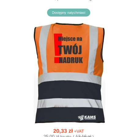
Dostępny natychmiast
20,33 zł
+VAT
25,00 zł
13,16 zł
brutto (
)