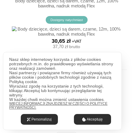
Body dziecięce, dzieci są darem, czarne, 12m, 100%
bawełna, nadruk metodą Flex
Dostępny natychmiast
30,65 zł
+VAT
37,70 zł
brutto
ZOBACZ
Nasz sklep internetowy korzysta z plików cookies
potrzebnych m.in. do prawidłowego wyświetlania strony
oraz realizacji zamówień.
Nasi partnerzy i powiązane firmy również używają tych
plików cookie i podobnych technologii zgodnie z naszą
Body dziecięce, smoking, czarne, 12m, 100% bawełna,
Polityką cookie.
nadruk metodą Flex
Wyrażasz zgodę na korzystanie z tych technologii,
klikając Akceptuj lub kontynuując przeglądanie tej
witryny.
W każdej chwili można zmienić ustawienia cookies.
Dostępny natychmiast
WIĘCEJ INFORMACJI ZNAJDZIESZ W CZĘŚCI O POLITYCE
PRYWATNOŚCI.
Personalizuj
Akceptuję
30,65 zł
+VAT
37,70 zł
brutto