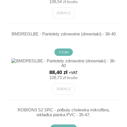
108,54 zł
brutto
ZOBACZ
BMDREGLBE - Pantolety zdrowotne (drewniaki) - 36-40
2-3 dni
88,40 zł
+VAT
108,73 zł
brutto
ZOBACZ
ROBION3 S2 SRC - półbuty cholewka mikrofibra,
wkładka pianka PVC - 35-47.