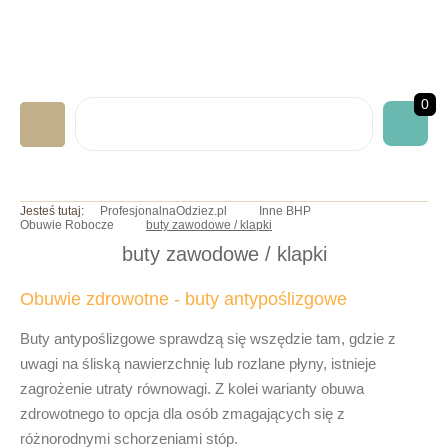
0
LABORATORYJNA
Jesteś tutaj:
ProfesjonalnaOdziez.pl
Inne BHP
Obuwie Robocze
buty zawodowe / klapki
GASTRONOMICZNA
buty zawodowe / klapki
MEDYCZNA
Obuwie zdrowotne - buty antypoślizgowe
ART. JEDNORAZOWE
NADRUKI/HAFTY
Buty antypoślizgowe
sprawdzą się wszędzie tam, gdzie z
uwagi na śliską nawierzchnię lub rozlane płyny, istnieje
INNE BHP
zagrożenie utraty równowagi. Z kolei warianty
obuwa
OKAZJE/PROMOCJE
zdrowotnego
to opcja dla osób zmagających się z
różnorodnymi schorzeniami stóp.
INFO