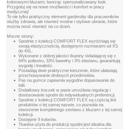
kolorowymi bluzami, tworząc spersonalizowany look.
Przygotuj się na nowe możliwości i komfort w pracy
medycznej!
To nie tylko praktyczny element garderoby dla pracowników
służby zdrowia, ale również modne i stylowe ubranie, które
można nosić również na co dzień.
Mocne strony:
Spodnie z kolekcji COMFORT FLEX wyróżniają się
swoją elastycznością, dostępnymi rozmiarami od XS
do 4XL.
Wykonane z dobrej jakości tkaniny składającej się z
64% poliestru, 33% bawełny i 3% elastanu, gwarantują
wygodę i trwałość.
Posiadają dwie praktyczne kieszenie, które ułatwiają
przechowywanie drobnych przedmiotów.
Pas na gumce zapewnia wygodne dopasowanie do
talii.
Dodatkowy troczek w pasie umożliwia regulację i
dostosowanie spodni do indywidualnych preferencji.
Spodnie z kolekcji COMFORT FLEX są częścią linii
produktów o tej samej nazwie, co pozwala na
stworzenie kompletnego zestawu z bluzami z tej samej
kolekcji.
Dostępne 9 kolorów.
Tkanina użyta do produkcji spodni jest idealna dla