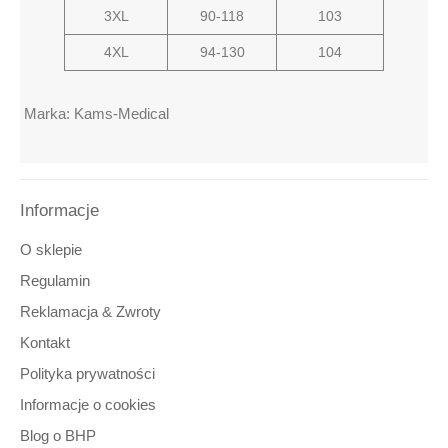
3XL
90-118
103
4XL
94-130
104
Marka: Kams-Medical
9660749635522
3621423395718
Informacje
8651251747613
6973928740140
3765907850420
O sklepie
3757989688213
8992087390599
Regulamin
1272853477172
Reklamacja & Zwroty
5417801072948
4541817040064
Kontakt
9342250171040
5436622529363
Polityka prywatności
3892822672537
8223914392920
Informacje o cookies
3872732838162
8470551719102
Blog o BHP
6452266086443