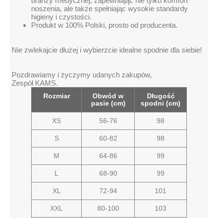
branży medycznej, zapewniając nie tylko komfort
noszenia, ale także spełniając wysokie standardy
higieny i czystości.
Produkt w 100% Polski, prosto od producenta.
Nie zwlekajcie dłużej i wybierzcie idealne spodnie dla siebie!
Pozdrawiamy i życzymy udanych zakupów,
Zespół KAMS.
Rozmiar
Obwód w
Długość
pasie (cm)
spodni (cm)
XS
56-76
98
S
60-82
98
M
64-86
99
L
68-90
99
XL
72-94
101
XXL
80-100
103