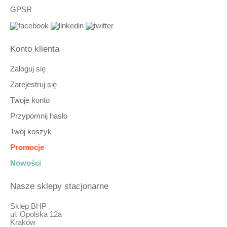
7322090014266
GPSR
3497760546225
6163799895029
8046278163353
4299166146356
Konto klienta
6048795527559
3471180157056
5731403587243
Zaloguj się
3173865442395
Zarejestruj się
6945068668677
8679200465524
Twoje konto
7093144167701
3855312486519
Przypomnij hasło
7713991874354
3348483694536
Twój koszyk
3020109272129
5087899678119
Promocje
6318378411736
Nowości
9414757227961
9315036926684
3387387423583
Nasze sklepy stacjonarne
6240675000873
3073653033913
Sklep BHP
9362988301250
ul. Opolska 12a
8759605038346
Kraków
3229226735412