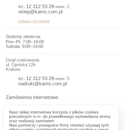
9308113881549
12 312 53 29
tel.:
wew.: 2
1201031300025
sklep@kams.com.pl
9643251485779
7598388755764
zobacz na mapie
6999838918387
6415532774475
3472593851852
Godziny otwarcia:
3329234111779
Pon–Pt: 7:00–16:00
4076261477895
Sobota: 9:00–14:00
5947929763546
6944505537934
3502033910624
Dział znakowania
7437391517269
ul. Opolska 12b
7629847956115
Kraków
7757096605949
6157993259749
12 312 53 29
tel.:
wew.: 5
9099640656228
nadruki@kams.com.pl
3748238292466
1374850166261
9647557000728
Zamówienia internetowe
6948343079526
3064959093213
Informacje o zamówieniu dostępne pod numerem telefonu:
9146705256203
Nasz sklep internetowy korzysta z plików cookies
4956940873395
potrzebnych m.in. do prawidłowego wyświetlania strony
12 312-53-29
tel.:
oraz realizacji zamówień.
9833704235932
wew.:
3
Nasi partnerzy i powiązane firmy również używają tych
8706161533150
plików cookie i podobnych technologii zgodnie z naszą