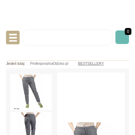
0
LABORATORYJNA
Jesteś tutaj:
ProfesjonalnaOdziez.pl
BESTSELLERY
GASTRONOMICZNA
MEDYCZNA
ART. JEDNORAZOWE
NADRUKI/HAFTY
INNE BHP
OKAZJE/PROMOCJE
INFO