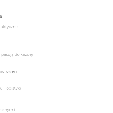
LATARKI
a
PAPIER KSERO
praktyczne
KAZU
i pasują do każdej
A GAZOWNICTWA
KAZU
biurowej i
FORMACYJNE
i logistyki
TRZEGAWCZE
NIE CHEMICZNE
cznym i