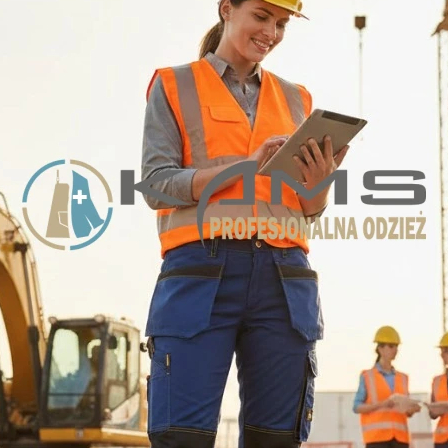
SPODNIE DO PASA
NITRYL /PCV/NE
FARTUCHY KUCHENNE/GASTRONOMICZNE
BEZRĘKAWNIKI / KAMIZELKI
TERMOODPORNE
E DAMSKIE
FARTUSZKI JEDNOKOLOROWE
T-SHIRT / POLO
KEVLAROWE / AN
E MĘSKIE
FARTUSZKI WE WZORY
ODZIEŻ OCIEPLANA
SPECJALISTYCZN
E
FARTUSZKI OCHRONNE
FARTUCHY
KEVLAROWE / AN
IE
YCZNA MĘSKA
FARTUCHY
FARTUSZKI DLA DZIECI
ODZIEŻ DLA RATO
KOMBINEZONY
LNERÓW
YCZNE
FARTUCHY DLA PRZEMYSŁU SPOŻYWCZEGO
ODZIEŻ SKÓRZANA-SPAWALNICZA
DYCZNE MĘSKIE
ODZIEŻ SPECJALISTYCZNA
E/BARMAŃSKIE
MEDYCZNE
ODZIEŻ JEDNORAZOWA
ZULKI POLO
E GASTRONOMICZNE
KOSZULE, T-SHIRTY KUCHARSKIE
ZAPASKI K
SPODNIE DAMSKIE