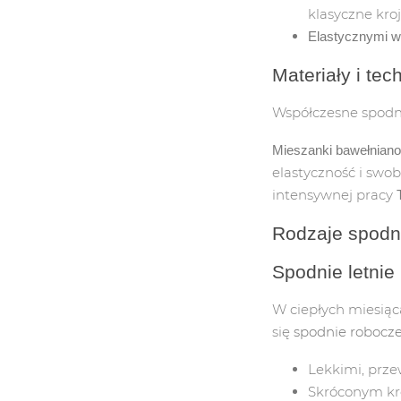
klasyczne kro
SANDAŁY RO
Elastycznymi 
SPECJALISTY
Materiały i tec
OBUWIE ROBO
Współczesne spodn
Mieszanki bawełniano
OCHRONA PRZED UPADK
elastyczność i sw
intensywnej pracy
SZELKI BEZPIECZEŃSTWA
Rodzaje spodn
LINY ZABEZPIECZAJĄCE
Spodnie letnie 
KARABINKI/ZATRZAŚNIKI
W ciepłych miesią
SŁUPOŁAZY
się
spodnie robocze
Lekkimi, prz
PRACE W DOSTĘPIE LIN
Skróconym kro