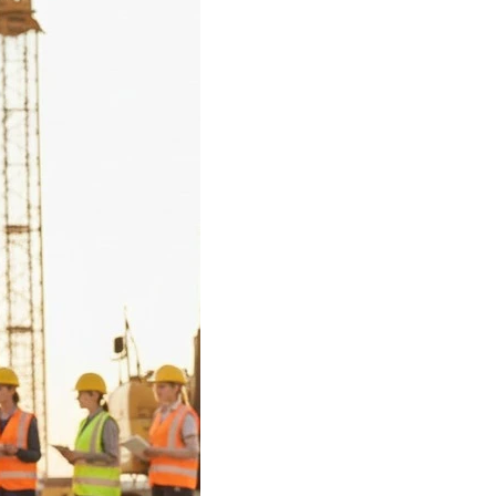
OPREN
TUNIKI MEDYCZNE
SPÓDNICE KUCHARSKIE
SUKIENKI MEDYCZNE
TYPRZECIĘCIOWE
SPÓDNICE MEDYCZNE
E
T-SHIRT / POLO
TYPRZECIĘCIOWE
WNIKÓW MEDYCZNYCH
UCHARSKIE