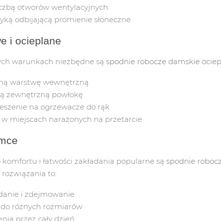
iczbą otworów wentylacyjnych
FLAGI
RĘCZNIKI
tyką odbijającą promienie słoneczne
e i ocieplane
FLAGA POLSKA / UNIJNA
RĘCZNIKI FROTTE
ych warunkach niezbędne są
spodnie robocze damskie ocie
UCHWYTY DO FLAG
RĘCZNIKI PAPIEROWE
jną warstwę wewnętrzną
GODŁO POLSKI
ną zewnętrzną powłokę
eszenie na ogrzewacze do rąk
w miejscach narażonych na przetarcie
umce
komfortu i łatwości zakładania popularne są
spodnie roboc
o rozwiązania to:
danie i zdejmowanie
do różnych rozmiarów
nia przez cały dzień