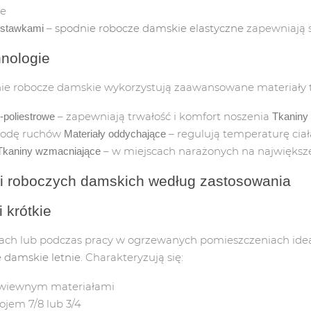
je
BOCZE
–
spodnie robocze damskie elastyczne
zapewniają 
wstawkami
CZNE/SPAWALNICZE
hnologie
CZE DAMSKIE
ie robocze damskie wykorzystują zaawansowane materiały t
– zapewniają trwałość i komfort noszenia
-poliestrowe
Tkaniny 
IEM
ODZIEŻ PE (FOLIOWA)
ODZIEŻ Z PCV/NYLONOW
obodę ruchów
– regulują temperaturę cia
Materiały oddychające
– w miejscach narażonych na największ
Tkaniny wzmacniające
PŁASZCZE FOLIOWE
KURTKI P.D.
i roboczych damskich według zastosowania
FARTUCHY FOLIOWE
PŁASZCZE P.D.
i krótkie
ZARĘKAWKI FOLIOWE
SPODNIE P/D
cach lub podczas pracy w ogrzewanych pomieszczeniach ide
 damskie letnie
. Charakteryzują się:
ewiewnym materiałami
OWYM
jem 7/8 lub 3/4