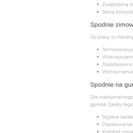
Zwiększoną l
ŚRODKI CZYSTOŚCI
Jasną kolorys
Spodnie zimow
PASTY BHP
Do pracy w chłodn
MYDŁO
Termoizolacy
MIOTŁY/MOPY
Wiatroszczel
Dodatkowe ki
ŚCIERKI
Wzmocnienia 
SZCZOTKI
Spodnie na g
KOSZE NA ŚMIECI
Dla maksymalnego 
gumce
. Zalety teg
PAPIER TOALETOWY
Szybkie zakła
KREMY
Dopasowanie 
Komfort nosze