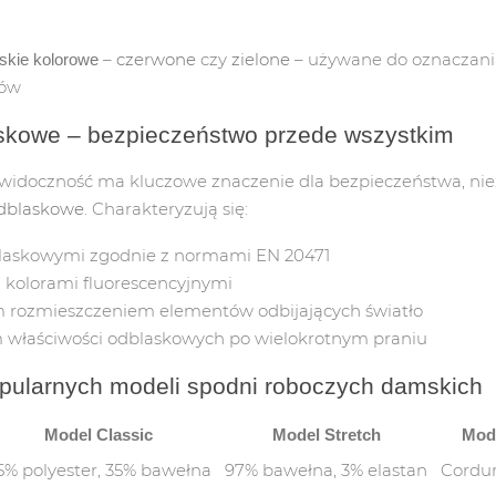
RADIOTELEFONY/ RADIA
TRANSP.SU
–
czerwone
czy
zielone
– używane do oznaczani
skie kolorowe
ZNAKI DL
łów
PIKTOGRA
skowe – bezpieczeństwo przede wszystkim
PIKTOGRAM
 widoczność ma kluczowe znaczenie dla bezpieczeństwa, ni
dblaskowe
. Charakteryzują się:
TABLICZKI
askowymi zgodnie z normami EN 20471
 kolorami fluorescencyjnymi
ZNAKI RÓ
m rozmieszczeniem elementów odbijających światło
ZNAKI UR
właściwości odblaskowych po wielokrotnym praniu
pularnych modeli spodni roboczych damskich
ZAKAZ PA
Model Classic
Model Stretch
Mod
ZNAKI PP
5% polyester, 35% bawełna
97% bawełna, 3% elastan
Cordur
ZNAKI EW