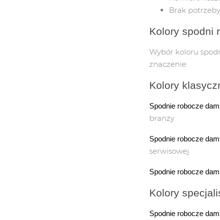
CHEMIA GOSPODARCZA
Brak potrzeb
Kolory spodni 
PREPARATY WIELOFUNKCY
Wybór koloru spodni
TABLICE
znaczenie:
Kolory klasycz
TABLICE INF
Spodnie robocze dam
INSTRUKCJE
branży
EWAKUACYJNE
Spodnie robocze dam
serwisowej
Spodnie robocze dam
Kolory specjal
Spodnie robocze dams