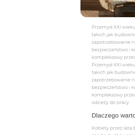
SPODNIE
SPODNIE
Przemysł XXI wieku
takich jak budowni
zapotrzebowanie na 
bezpieczeństwo i k
kompleksowy przew
Przemysł XXI wieku
takich jak budowni
zapotrzebowanie na 
bezpieczeństwo i k
kompleksowy przew
odzieży do pracy.
Dlaczego wart
Kobiety przez lata