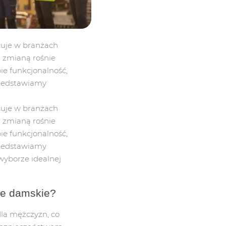
cuje w branżach
ą zmianą rośnie
ie funkcjonalność,
rzedstawiamy
cuje w branżach
ą zmianą rośnie
ie funkcjonalność,
rzedstawiamy
yborze idealnej
ze damskie?
dla mężczyzn, co