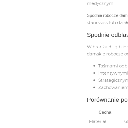
medycznym
Spodnie robocze dam
stanowisk lub dzia
Spodnie odbla
W branżach, gdzie
damskie robocze o
Taśmami odbl
Intensywnymi
Strategiczny
Zachowaniem 
Porównanie po
Cecha
Materiał
6