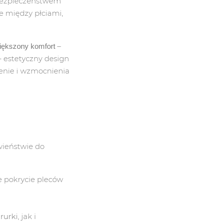
bezpieczeństwem
 między płciami,
 DRÓG ODDECHOWYCH
–
iększony komfort
 estetyczny design
ZKI
enie i wzmocnienia
SKI
TORY GAZU
wieństwie do
 pokrycie pleców
rurki
, jak i