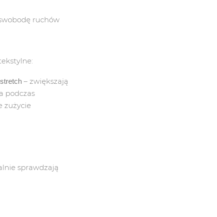
swobodę ruchów
ekstylne:
– zwiększają
stretch
A
CZYŚCIWO, SORBENTY
ła podczas
e zużycie
CZYŚCIWO BAWEŁNIANE
CZYŚCIWO PAPIEROWE
SORBENTY
alnie sprawdzają