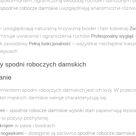
 dyskomfortem, ograniczoną swobodą ruchów i obniżonym 
ARTYKUŁ DZIECIĘCY
e
spodnie robocze damskie
uwzględniają anatomiczne różnice
OCZE
OCHRONA GŁOWY
OCHR.
– uwzględniają naturalną krzywizną bioder i talii kobiecej
Zw
iminuje uwieranie i ograniczenia ruchów
–
Profesjonalny wygląd
E/PCV/PVC
CZAPECZKI LETNIE
MASEC
ek zawodowy
– wszystkie niezbędne kiesz
Pełną funkcjonalność
ejscach
BOCZE
KASKI/HEŁMY
PÓŁMA
y spodni roboczych damskich
WE
CZEPEK DAMSKI
MASKI
anie
PLANE / ZIMOWE
CZEPEK MĘSKI
DETEK
mentem spodni roboczych damskich jest ich krój. W przeci
li męskich, damskie wersje charakteryzują się:
DO BUTÓW
CZAPKI ZIMOWE
FILTRY
–
spodnie robocze damskie wysoki stan
zapewniają lepsze
em
WE / KLAPKI
AKCESORIA KASKI/HEŁMY
 w pozycji pochylonej
w pasie i biodrach
krojem
BOCZE
– dostępne są zarówno
spodnie robocze damskie 
 nogawkami