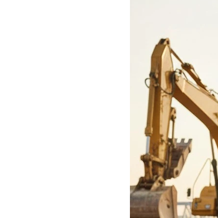
DLA KELNERÓW
KOSZULE KELNERSKI
KOSZULE KELNERSKI
SPODNIE KELNERSKI
SPÓDNICE KELNERSK
ODZIEŻ MED
KAMIZELKI DLA KE
BLUZY MED
KRAWATY
SPODNIE ME
ZAPASKI KELNERSKI
FARTUCHY 
T-SHIRT/KOS
SPODNI