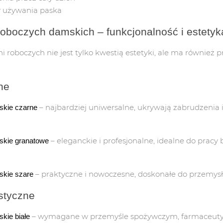
y używania paska
roboczych damskich – funkcjonalność i estetyk
JNE
 roboczych nie jest tylko kwestią estetyki, ale ma również 
TAŚMY/LIZAKI/SYGNALIZC.
ZNAKI
ne
ORMACYJNE
TAŚMY OSTRZEGAWCZE
ZNAKI ZA
– najbardziej uniwersalne, ukrywają zabrudzenia 
skie czarne
LIZAK DLA SŁUŻB DROGOWYCH
ZNAKI DL
 / PPOŻ
PACHOŁEK DROGOWY
ZNAKI NA
– eleganckie i profesjonalne, idealne do pracy 
skie granatowe
ZNAKI DROGOWE
ZNAKI IN
– praktyczne i nowoczesne, doskonałe do przemysłu 
skie szare
LAMPY/KOGUTY
ZNAKI OS
istyczne
ZAPORY DROGOWE
OZNAKOWA
– wymagane w przemyśle spożywczym, farmaceuty
kie białe