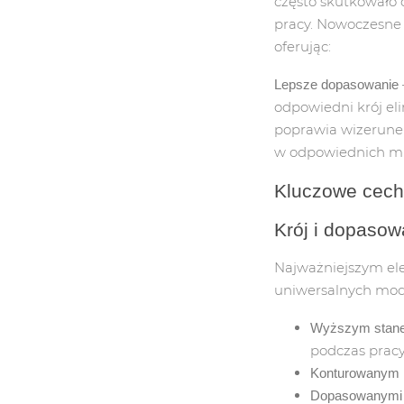
często skutkowało
pracy. Nowoczesn
oferując:
OBUWIE ROB
Lepsze dopasowanie
odpowiedni krój el
BUTY GUMOW
poprawia wizerun
w odpowiednich mi
TRZEWIKI RO
Kluczowe cech
JEDNORAZO
Krój i dopasow
OBUWIE OCIE
Najważniejszym ele
uniwersalnych mode
AKCESORIA 
Wyższym stan
BUTY ZAWODO
podczas pracy
Konturowanym 
PÓŁBUTY RO
Dopasowanymi